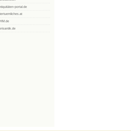
ntiquitäten-portal.de
ltertuemliches.at
HM.de
orisantik.de