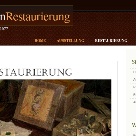
en
Restaurierung
 1977
HOME
AUSSTELLUNG
RESTAURIERUNG
S
H
A
R
E
A
W
K