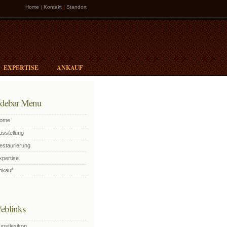
Home
|
Kontakt
|
Standort
EXPERTISE
ANKAUF
idebar Menu
ome
usstellung
estaurierung
xpertise
nkauf
eblinks
unstlexikon